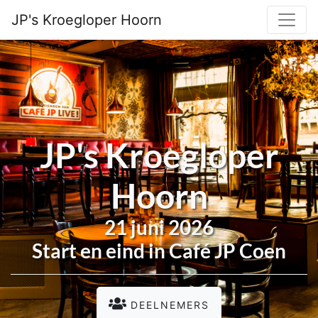
JP's Kroegloper Hoorn
JP's Kroegloper
Hoorn
21 juni 2026
Start en eind in Café JP Coen
DEELNEMERS